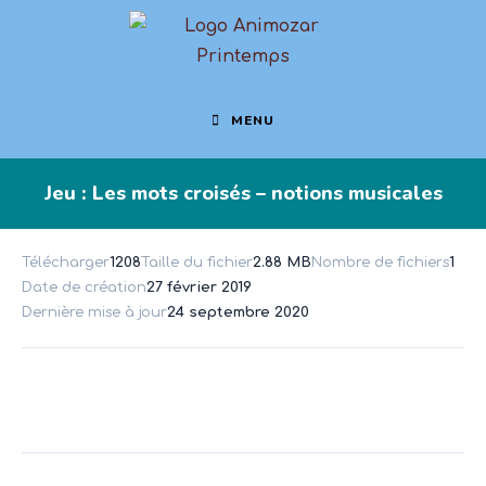
MENU
Jeu : Les mots croisés – notions musicales
Télécharger
1208
Taille du fichier
2.88 MB
Nombre de fichiers
1
Date de création
27 février 2019
Dernière mise à jour
24 septembre 2020
Télécharger