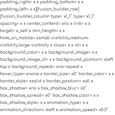
padding_right= » » padding_bottom= » »
padding_left= » »][fusion_builder_row]
[fusion_builder_column type= »1_1″ type= »1_1″
spacing= » » center_content= »no » link= » »
target= »_self » min_height= » »
hide_on_mobile= »small-visibility,medium-
visibility,large-visibility » class= » » id= » »
background_color= » » background_image= » »
background_image_id= » » background_position= »left
top » background_repeat= »no-repeat »
hover_type= »none » border_size= »0″ border_color= » »
border_style= »solid » border_position= »all »
box_shadow= »no » box_shadow_blur= »0″
box_shadow_spread= »0″ box_shadow_color= » »
box_shadow_style= » » animation_type= » »
animation_direction= »left » animation_speed= »0.3″