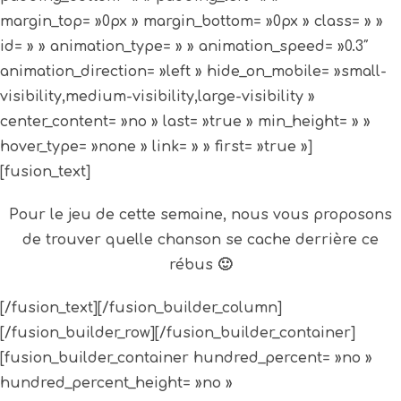
margin_top= »0px » margin_bottom= »0px » class= » »
id= » » animation_type= » » animation_speed= »0.3″
animation_direction= »left » hide_on_mobile= »small-
visibility,medium-visibility,large-visibility »
center_content= »no » last= »true » min_height= » »
hover_type= »none » link= » » first= »true »]
[fusion_text]
Pour le jeu de cette semaine, nous vous proposons
de trouver quelle chanson se cache derrière ce
rébus 🙂
[/fusion_text][/fusion_builder_column]
[/fusion_builder_row][/fusion_builder_container]
[fusion_builder_container hundred_percent= »no »
hundred_percent_height= »no »