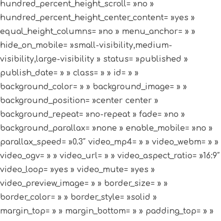
hundred_percent_height_scroll= »no »
hundred_percent_height_center_content= »yes »
equal_height_columns= »no » menu_anchor= » »
hide_on_mobile= »small-visibility,medium-
visibility,large-visibility » status= »published »
publish_date= » » class= » » id= » »
background_color= » » background_image= » »
background_position= »center center »
background_repeat= »no-repeat » fade= »no »
background_parallax= »none » enable_mobile= »no »
parallax_speed= »0.3″ video_mp4= » » video_webm= » »
video_ogv= » » video_url= » » video_aspect_ratio= »16:9″
video_loop= »yes » video_mute= »yes »
video_preview_image= » » border_size= » »
border_color= » » border_style= »solid »
margin_top= » » margin_bottom= » » padding_top= » »