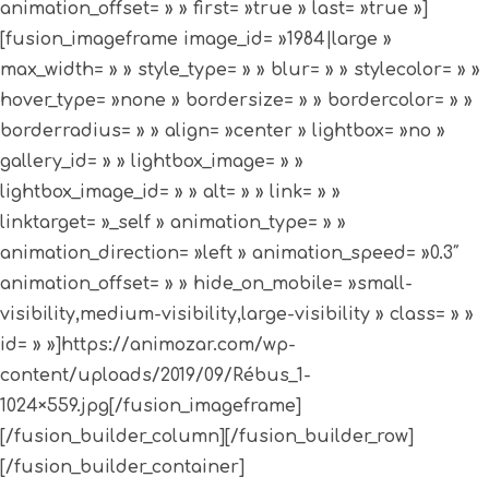
animation_offset= » » first= »true » last= »true »]
[fusion_imageframe image_id= »1984|large »
max_width= » » style_type= » » blur= » » stylecolor= » »
hover_type= »none » bordersize= » » bordercolor= » »
borderradius= » » align= »center » lightbox= »no »
gallery_id= » » lightbox_image= » »
lightbox_image_id= » » alt= » » link= » »
linktarget= »_self » animation_type= » »
animation_direction= »left » animation_speed= »0.3″
animation_offset= » » hide_on_mobile= »small-
visibility,medium-visibility,large-visibility » class= » »
id= » »]https://animozar.com/wp-
content/uploads/2019/09/Rébus_1-
1024×559.jpg[/fusion_imageframe]
[/fusion_builder_column][/fusion_builder_row]
[/fusion_builder_container]