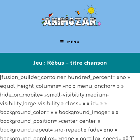
MENU
Jeu : Rébus – titre chanson
[fusion_builder_container hundred_percent= »no »
equal_height_columns= »no » menu_anchor= » »
hide_on_mobile= »small-visibility,medium-
visibility,large-visibility » class= » » id= » »
background_color= » » background_image= » »
background_position= »center center »
background_repeat= »no-repeat » fade= »no »
background_parallax= »none » parallax_speed= »0.3″